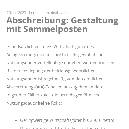
für
25. Juli 2025
-
Kommentare deaktiviert
Abschreibung: Gestaltung
Abschreibung:
mit Sammelposten
Gestaltung
mit
Sammelposten
Grundsätzlich gilt, dass Wirtschaftsgüter des
Anlagevermögens über ihre betriebsgewöhnliche
Nutzungsdauer verteilt abgeschrieben werden müssen.
Bei der Festlegung der betriebsgewöhnlichen
Nutzungsdauer ist regelmäßig von den amtlichen
Abschreibungs(AfA)-Tabellen auszugehen. In den
folgenden Fällen spielt die betriebsgewöhnliche
Nutzungsdauer
keine
Rolle:
Geringwertige Wirtschaftsgüter bis 250 € netto:
Diese können im Jahr der Anschaffung oder