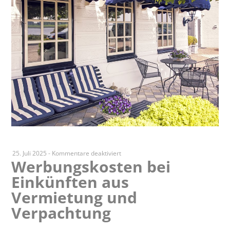
für
25. Juli 2025
-
Kommentare deaktiviert
Werbungskosten bei
Werbungskosten
Einkünften aus
bei
Einkünften
Vermietung und
aus
Verpachtung
Vermietung
und