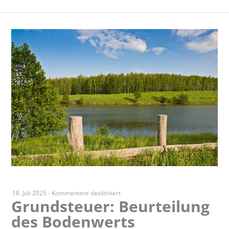
für
18. Juli 2025
-
Kommentare deaktiviert
Grundsteuer: Beurteilung
Grundsteuer:
des Bodenwerts
Beurteilung
des