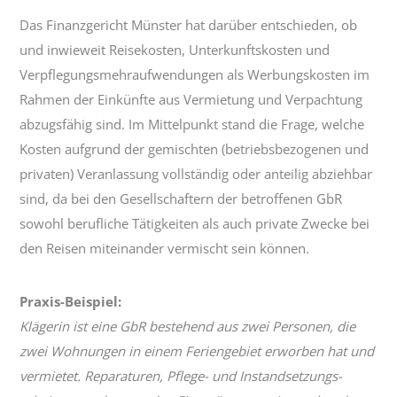
Verpachtung
Das Finanzgericht Münster hat darüber entschieden, ob
und inwieweit Reisekosten, Unterkunfts­kosten und
Verpflegungs­mehr­auf­wendungen als Werbungs­kosten im
Rahmen der Einkünfte aus Vermietung und Verpachtung
abzugsfähig sind. Im Mittelpunkt stand die Frage, welche
Kosten aufgrund der gemischten (betriebs­bezogenen und
privaten) Veranlassung vollständig oder anteilig abziehbar
sind, da bei den Gesellschaftern der betroffenen GbR
sowohl berufliche Tätigkeiten als auch private Zwecke bei
den Reisen miteinander vermischt sein können.
Praxis-Beispiel:
Klägerin ist eine GbR bestehend aus zwei Personen, die
zwei Wohnungen in einem Feriengebiet erworben hat und
vermietet. Reparaturen, Pflege- und Instandsetzungs­