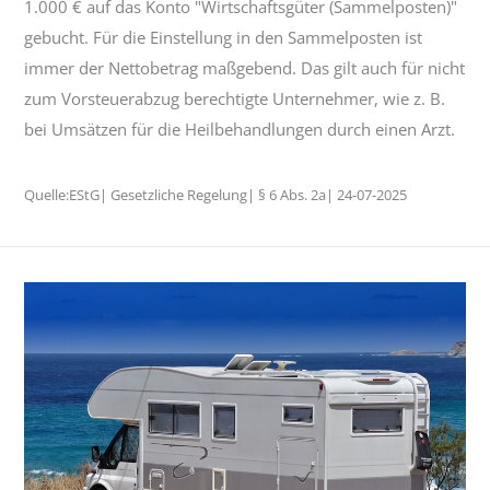
1.000 € auf das Konto "Wirtschaftsgüter (Sammelposten)"
gebucht. Für die Einstellung in den Sammelposten ist
immer der Nettobetrag maßgebend. Das gilt auch für nicht
zum Vorsteuerabzug berechtigte Unternehmer, wie z. B.
bei Umsätzen für die Heilbehandlungen durch einen Arzt.
Quelle:EStG| Gesetzliche Regelung| § 6 Abs. 2a| 24-07-2025