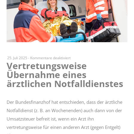
für
25. Juli 2025
-
Kommentare deaktiviert
Vertretungsweise
Vertretungsweise
Übernahme eines
Übernahme
eines
ärztlichen Notfalldienstes
ärztlichen
Notfalldienstes
Der Bundesfinanzhof hat entschieden, dass der ärztliche
Notfalldienst (z. B. an Wochenenden) auch dann von der
Umsatzsteuer befreit ist, wenn ein Arzt ihn
vertretungsweise für einen anderen Arzt (gegen Entgelt)