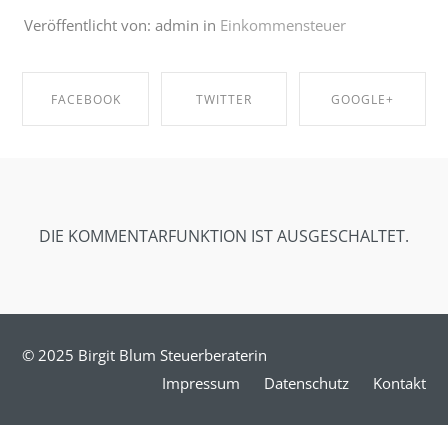
Veröffentlicht von: admin in
Einkommensteuer
FACEBOOK
TWITTER
GOOGLE+
SHARE ON
SHARE ON
SHARE ON
FACEBOOK
TWITTER
GOOGLE+
DIE KOMMENTARFUNKTION IST AUSGESCHALTET.
© 2025 Birgit Blum Steuerberaterin
Impressum
Datenschutz
Kontakt