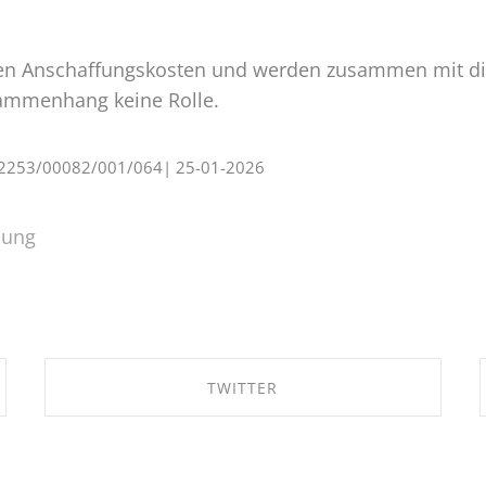
n Anschaffungskosten und werden zusammen mit di
usammenhang keine Rolle.
 S 2253/00082/001/064| 25-01-2026
lung
TWITTER
SHARE ON TWITTER