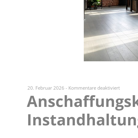
für
20. Februar 2026
-
Kommentare deaktiviert
Anschaffungsk
Anschaf
oder
Erhaltun
Instandhaltu
und
Instand