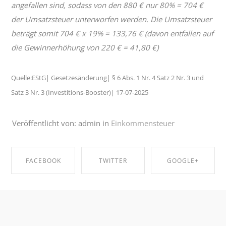
angefallen sind, sodass von den 880 € nur 80% = 704 €
der Umsatzsteuer unterworfen werden. Die Umsatzsteuer
beträgt somit 704 € x 19% = 133,76 € (davon entfallen auf
die Gewinnerhöhung von 220 € = 41,80 €)
Quelle:EStG| Gesetzesänderung| § 6 Abs. 1 Nr. 4 Satz 2 Nr. 3 und
Satz 3 Nr. 3 (Investitions-Booster)| 17-07-2025
Veröffentlicht von: admin in
Einkommensteuer
FACEBOOK
TWITTER
GOOGLE+
SHARE ON
SHARE ON
SHARE ON
FACEBOOK
TWITTER
GOOGLE+