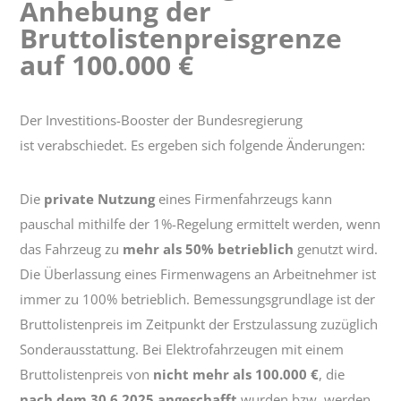
Anhebung der
Anhebung
der
Bruttolistenpreisgrenze
Bruttolistenpreisgrenze
auf 100.000 €
auf
100.000
€
Der Investitions-Booster der Bundesregierung
ist verabschiedet. Es ergeben sich folgende Änderungen:
Die
private Nutzung
eines Firmenfahrzeugs kann
pauschal mithilfe der 1%-Regelung ermittelt werden, wenn
das Fahrzeug zu
mehr als 50% betrieblich
genutzt wird.
Die Überlassung eines Firmenwagens an Arbeitnehmer ist
immer zu 100% betrieblich. Bemessungsgrundlage ist der
Bruttolistenpreis im Zeitpunkt der Erstzulassung zuzüglich
Sonderausstattung. Bei Elektrofahrzeugen mit einem
Bruttolistenpreis von
nicht mehr als 100.000 €
, die
nach dem 30.6.2025 angeschafft
wurden bzw. werden