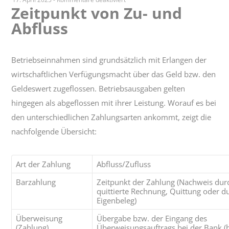
Zeitpunkt von Zu- und
Zeitpunkt
Abfluss
von
Zu-
und
Abfluss
Betriebseinnahmen sind grundsätzlich mit Erlangen der
wirtschaftlichen Verfügungsmacht über das Geld bzw. den
Geldeswert zugeflossen. Betriebsausgaben gelten
hingegen als abgeflossen mit ihrer Leistung. Worauf es bei
den unterschiedlichen Zahlungsarten ankommt, zeigt die
nachfolgende Übersicht:
Art der Zahlung
Abfluss/Zufluss
Barzahlung
Zeitpunkt der Zahlung (Nachweis dur
quittierte Rechnung, Quittung oder d
Eigenbeleg)
Überweisung
Übergabe bzw. der Eingang des
(Zahlung)
Überweisungsauftrags bei der Bank (