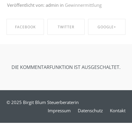
Veröffentlicht von: admin in
Gewinnermittlung
FACEBOOK
TWITTER
GOOGLE+
SHARE ON
SHARE ON
SHARE ON
FACEBOOK
TWITTER
GOOGLE+
DIE KOMMENTARFUNKTION IST AUSGESCHALTET.
© 2025 Birgit Blum Steuerberaterin
Impressum
Datenschutz
Kontakt