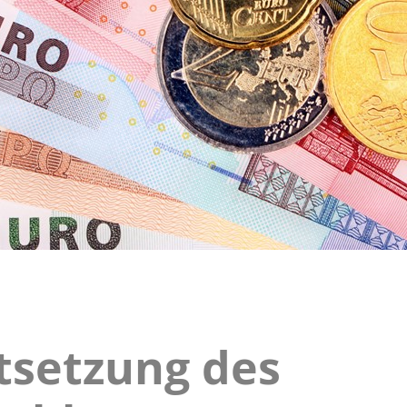
tsetzung des
ige
tzung