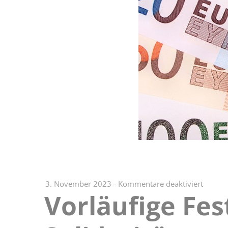
für
3. November 2023
-
Kommentare deaktiviert
Vorläufige Fes
Vorläuf
Festse
des