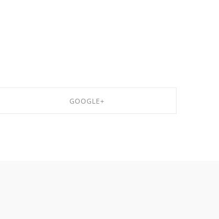
GOOGLE+
SHARE ON GOOGLE+