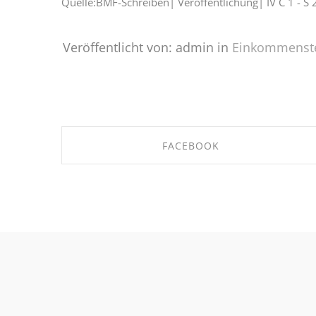
Quelle:BMF-Schreiben| Veröffentlichung| IV C 1 -
Veröffentlicht von: admin in
Einkommenst
FACEBOOK
SHARE ON FACEBOOK