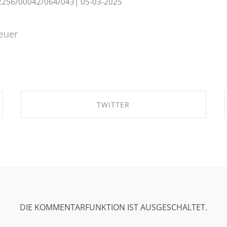
 S 2256/00042/064/043| 05-03-2025
euer
TWITTER
SHARE ON TWITTER
DIE KOMMENTARFUNKTION IST AUSGESCHALTET.