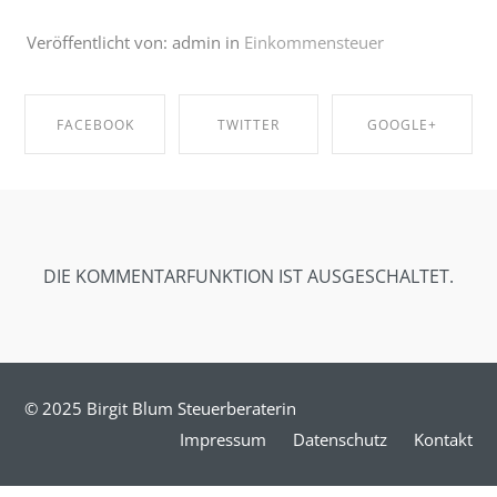
Veröffentlicht von: admin in
Einkommensteuer
FACEBOOK
TWITTER
GOOGLE+
SHARE ON
SHARE ON
SHARE ON
FACEBOOK
TWITTER
GOOGLE+
DIE KOMMENTARFUNKTION IST AUSGESCHALTET.
© 2025 Birgit Blum Steuerberaterin
Impressum
Datenschutz
Kontakt