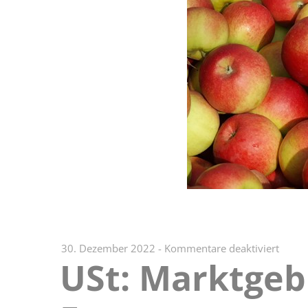
für
30. Dezember 2022
-
Kommentare deaktiviert
USt: Marktgeb
USt:
Markt
einer