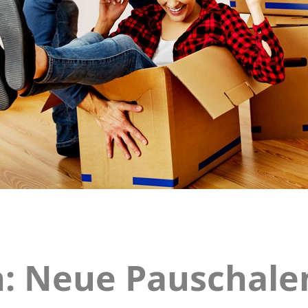
 Neue Pauschalen
ten: