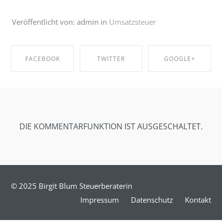
Veröffentlicht von: admin in
Umsatzsteuer
FACEBOOK
TWITTER
GOOGLE+
SHARE ON
SHARE ON
SHARE ON
FACEBOOK
TWITTER
GOOGLE+
DIE KOMMENTARFUNKTION IST AUSGESCHALTET.
© 2025 Birgit Blum Steuerberaterin
Impressum
Datenschutz
Kontakt