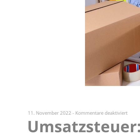
für
11. November 2022
-
Kommentare deaktiviert
Umsatzsteuer:
Umsat
An-
und