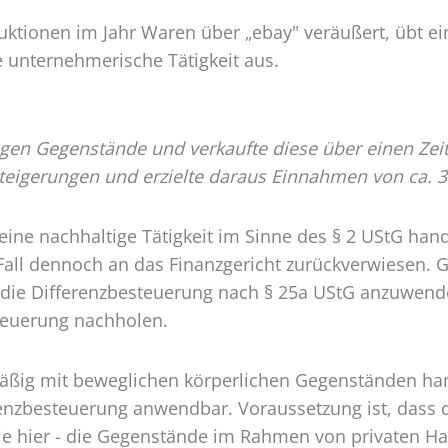
uf
uktionen im Jahr Waren über „ebay" veräußert, übt e
e unternehmerische Tätigkeit aus.
“
gen Gegenstände und verkaufte diese über einen Zeit
steigerungen und erzielte daraus Einnahmen von ca. 3
ine nachhaltige Tätigkeit im Sinne des § 2 UStG hand
all dennoch an das Finanzgericht zurückverwiesen. Gr
er die Differenzbesteuerung nach § 25a UStG anzuwend
steuerung nachholen.
äßig mit beweglichen körperlichen Gegenständen ha
ferenzbesteuerung anwendbar. Voraussetzung ist, das
- wie hier - die Gegenstände im Rahmen von privaten