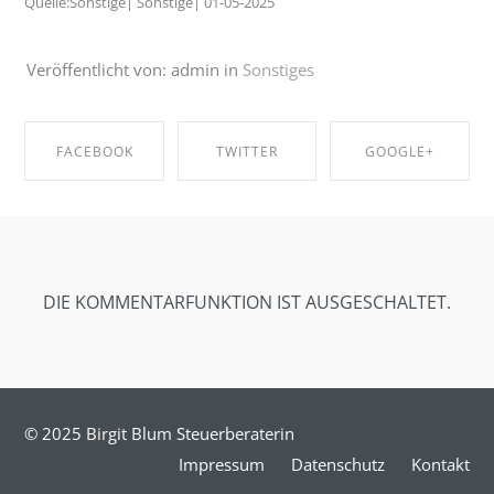
Quelle:Sonstige| Sonstige| 01-05-2025
Veröffentlicht von: admin in
Sonstiges
FACEBOOK
TWITTER
GOOGLE+
SHARE ON
SHARE ON
SHARE ON
FACEBOOK
TWITTER
GOOGLE+
DIE KOMMENTARFUNKTION IST AUSGESCHALTET.
© 2025 Birgit Blum Steuerberaterin
Impressum
Datenschutz
Kontakt