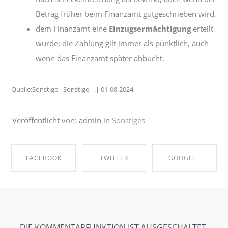
Betrag früher beim Finanzamt gutgeschrieben wird,
dem Finanzamt eine
Einzugsermächtigung
erteilt
wurde; die Zahlung gilt immer als pünktlich, auch
wenn das Finanzamt später abbucht.
Quelle:Sonstige| Sonstige| .| 01-08-2024
Veröffentlicht von: admin in
Sonstiges
FACEBOOK
TWITTER
GOOGLE+
SHARE ON
SHARE ON
SHARE ON
FACEBOOK
TWITTER
GOOGLE+
DIE KOMMENTARFUNKTION IST AUSGESCHALTET.