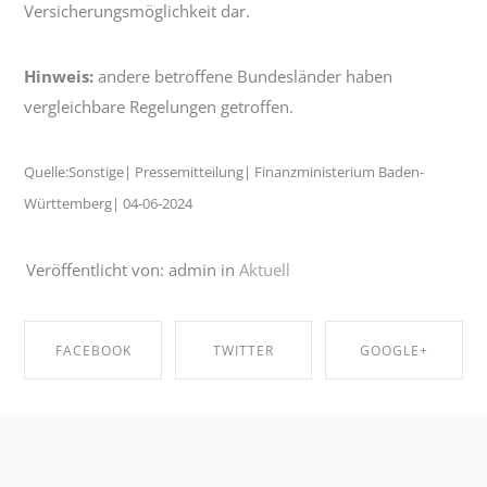
Versicherungsmöglichkeit dar.
Hinweis:
andere betroffene Bundesländer haben
vergleichbare Regelungen getroffen.
Quelle:Sonstige| Pressemitteilung| Finanzministerium Baden-
Württemberg| 04-06-2024
Veröffentlicht von: admin in
Aktuell
FACEBOOK
TWITTER
GOOGLE+
SHARE ON
SHARE ON
SHARE ON
FACEBOOK
TWITTER
GOOGLE+