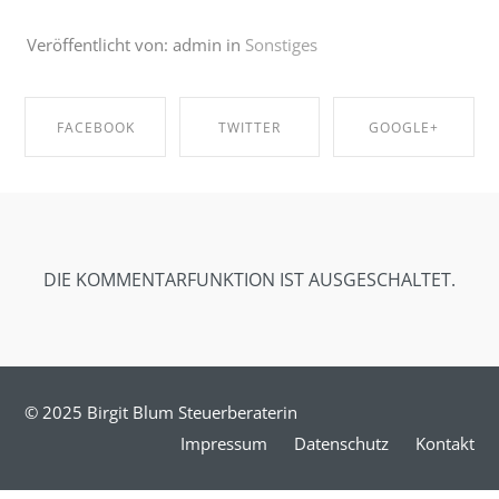
Veröffentlicht von: admin in
Sonstiges
FACEBOOK
TWITTER
GOOGLE+
SHARE ON
SHARE ON
SHARE ON
FACEBOOK
TWITTER
GOOGLE+
DIE KOMMENTARFUNKTION IST AUSGESCHALTET.
© 2025 Birgit Blum Steuerberaterin
Impressum
Datenschutz
Kontakt