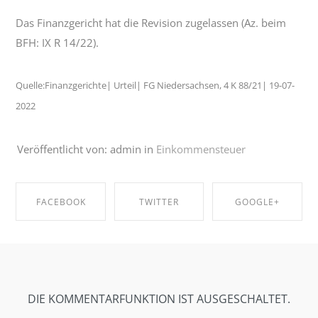
Das Finanzgericht hat die Revision zugelassen (Az. beim
BFH: IX R 14/22).
Quelle:Finanzgerichte| Urteil| FG Niedersachsen, 4 K 88/21| 19-07-
2022
Veröffentlicht von: admin in
Einkommensteuer
FACEBOOK
TWITTER
GOOGLE+
SHARE ON
SHARE ON
SHARE ON
FACEBOOK
TWITTER
GOOGLE+
DIE KOMMENTARFUNKTION IST AUSGESCHALTET.