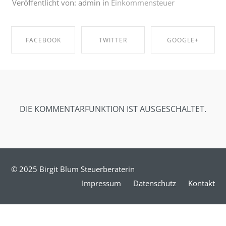
Veröffentlicht von: admin in
Einkommensteuer
FACEBOOK
TWITTER
GOOGLE+
SHARE ON
SHARE ON
SHARE ON
FACEBOOK
TWITTER
GOOGLE+
DIE KOMMENTARFUNKTION IST AUSGESCHALTET.
© 2025 Birgit Blum Steuerberaterin
Impressum
Datenschutz
Kontakt