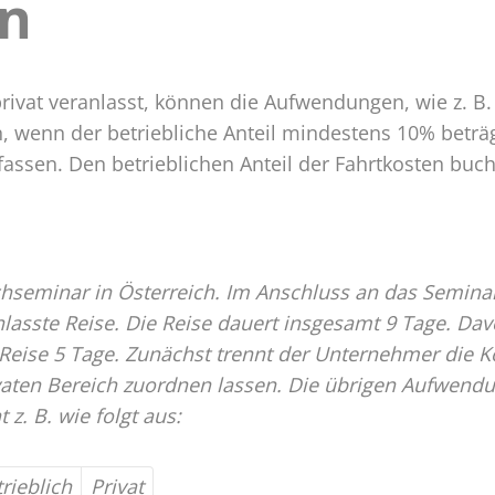
en
r
privat veranlasst, können die Aufwendungen, wie z. B.
en, wenn der betriebliche Anteil mindestens 10% betr
rfassen. Den betrieblichen Anteil der Fahrtkosten bu
hseminar in Österreich. Im Anschluss an das Seminar
asste Reise. Die Reise dauert insgesamt 9 Tage. Davo
 Reise 5 Tage. Zunächst trennt der Unternehmer die Ko
aten Bereich zuordnen lassen. Die übrigen Aufwendung
 z. B. wie folgt aus:
rieblich
Privat