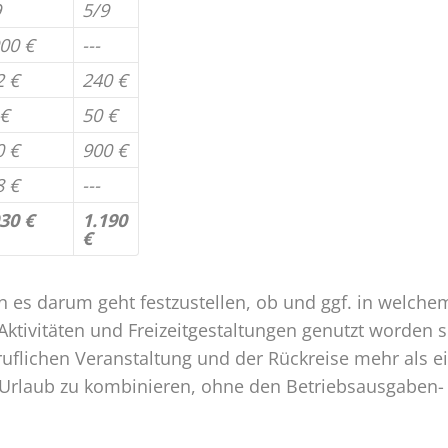
9
5/9
00 €
---
2 €
240 €
 €
50 €
0 €
900 €
8 €
---
30 €
1.190
€
n es darum geht festzustellen, ob und ggf. in welch
e Aktivitäten und Freizeitgestaltungen genutzt worden 
lichen Veranstaltung und der Rückreise mehr als ei
n Urlaub zu kombinieren, ohne den Betriebsausgaben-