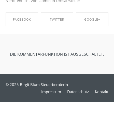
Veröffentlicht von: admin in
Umsatzsteuer
FACEBOOK
TWITTER
GOOGLE+
SHARE ON
SHARE ON
SHARE ON
FACEBOOK
TWITTER
GOOGLE+
DIE KOMMENTARFUNKTION IST AUSGESCHALTET.
© 2025 Birgit Blum Steuerberaterin
Impressum
Datenschutz
Kontakt