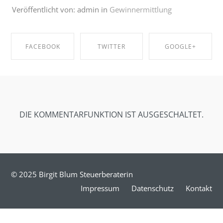
Veröffentlicht von: admin in
Gewinnermittlung
FACEBOOK
TWITTER
GOOGLE+
SHARE ON
SHARE ON
SHARE ON
FACEBOOK
TWITTER
GOOGLE+
DIE KOMMENTARFUNKTION IST AUSGESCHALTET.
© 2025 Birgit Blum Steuerberaterin
Impressum
Datenschutz
Kontakt