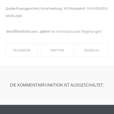
Quelle:Finanzgerichte| Entscheidung| FG Düsseldorf, 10 K 976/25 E|
04-05-2026
Veröffentlicht von: admin in
Internationale Regelungen
FACEBOOK
TWITTER
GOOGLE+
SHARE ON
SHARE ON
SHARE ON
FACEBOOK
TWITTER
GOOGLE+
DIE KOMMENTARFUNKTION IST AUSGESCHALTET.