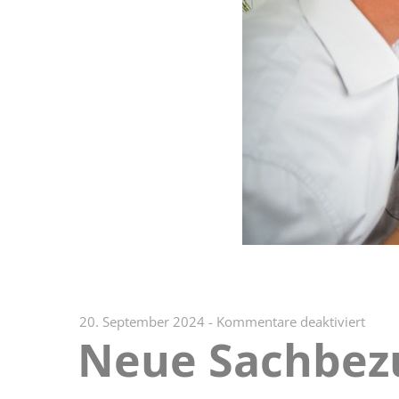
für
20. September 2024
-
Kommentare deaktiviert
Neue Sachbezu
Neue
Sach
für