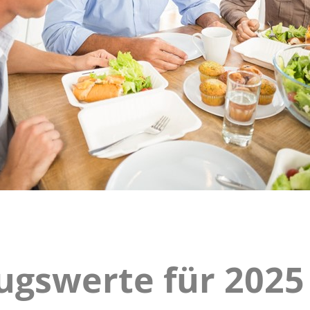
gswerte für 2025
bezugswerte