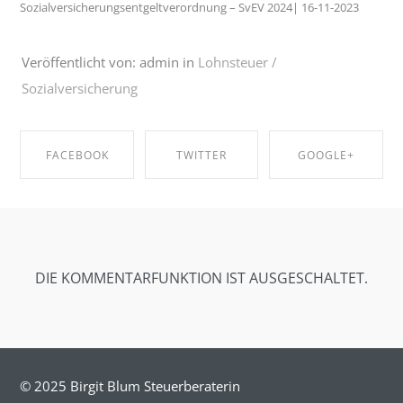
Sozialversicherungsentgeltverordnung – SvEV 2024| 16-11-2023
Veröffentlicht von: admin in
Lohnsteuer /
Sozialversicherung
FACEBOOK
TWITTER
GOOGLE+
SHARE ON
SHARE ON
SHARE ON
FACEBOOK
TWITTER
GOOGLE+
DIE KOMMENTARFUNKTION IST AUSGESCHALTET.
© 2025 Birgit Blum Steuerberaterin