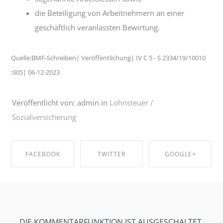
die Beteiligung von Arbeitnehmern an einer
geschäftlich veranlassten Bewirtung.
Quelle:BMF-Schreiben| Veröffentlichung| IV C 5 - S 2334/19/10010
:005| 06-12-2023
Veröffentlicht von: admin in
Lohnsteuer /
Sozialversicherung
FACEBOOK
TWITTER
GOOGLE+
SHARE ON
SHARE ON
SHARE ON
FACEBOOK
TWITTER
GOOGLE+
DIE KOMMENTARFUNKTION IST AUSGESCHALTET.