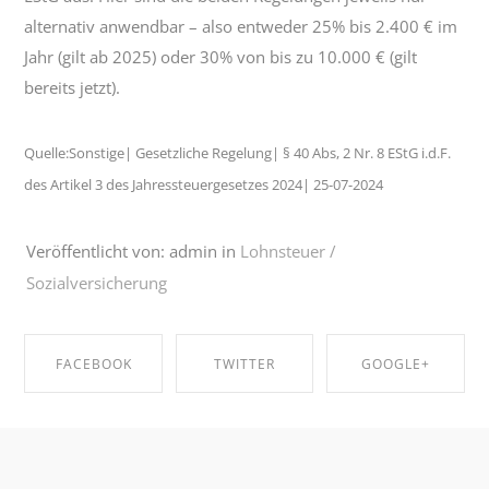
alternativ anwendbar – also entweder 25% bis 2.400 € im
Jahr (gilt ab 2025) oder 30% von bis zu 10.000 € (gilt
bereits jetzt).
Quelle:Sonstige| Gesetzliche Regelung| § 40 Abs, 2 Nr. 8 EStG i.d.F.
des Artikel 3 des Jahressteuergesetzes 2024| 25-07-2024
Veröffentlicht von: admin in
Lohnsteuer /
Sozialversicherung
FACEBOOK
TWITTER
GOOGLE+
SHARE ON
SHARE ON
SHARE ON
FACEBOOK
TWITTER
GOOGLE+