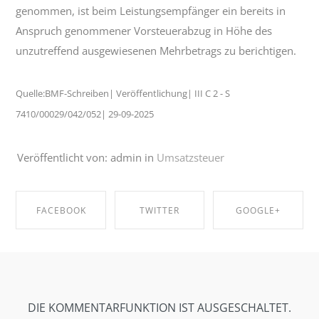
genommen, ist beim Leistungsempfänger ein bereits in
Anspruch genommener Vorsteuerabzug in Höhe des
unzutreffend ausgewiesenen Mehrbetrags zu berichtigen.
Quelle:BMF-Schreiben| Veröffentlichung| III C 2 - S
7410/00029/042/052| 29-09-2025
Veröffentlicht von: admin in
Umsatzsteuer
FACEBOOK
TWITTER
GOOGLE+
SHARE ON
SHARE ON
SHARE ON
FACEBOOK
TWITTER
GOOGLE+
DIE KOMMENTARFUNKTION IST AUSGESCHALTET.