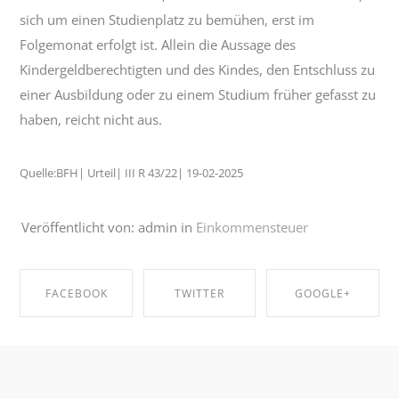
sich um einen Studienplatz zu bemühen, erst im
Folgemonat erfolgt ist. Allein die Aussage des
Kindergeldberechtigten und des Kindes, den Entschluss zu
einer Ausbildung oder zu einem Studium früher gefasst zu
haben, reicht nicht aus.
Quelle:BFH| Urteil| III R 43/22| 19-02-2025
Veröffentlicht von: admin in
Einkommensteuer
FACEBOOK
TWITTER
GOOGLE+
SHARE ON
SHARE ON
SHARE ON
FACEBOOK
TWITTER
GOOGLE+