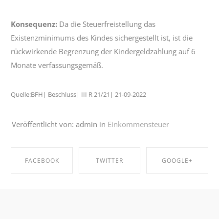
Konsequenz:
Da die Steuerfreistellung das
Existenzminimums des Kindes sichergestellt ist, ist die
rückwirkende Begrenzung der Kindergeldzahlung auf 6
Monate verfassungsgemäß.
Quelle:BFH| Beschluss| III R 21/21| 21-09-2022
Veröffentlicht von: admin in
Einkommensteuer
FACEBOOK
TWITTER
GOOGLE+
SHARE ON
SHARE ON
SHARE ON
FACEBOOK
TWITTER
GOOGLE+