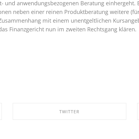
kt- und anwendungsbezogenen Beratung einhergeht. 
onen neben einer reinen Produktberatung weitere (für
 Zusammenhang mit einem unentgeltlichen Kursangeb
s das Finanzgericht nun im zweiten Rechtsgang klären.
TWITTER
SHARE ON TWITTER