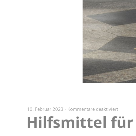
für
10. Februar 2023
-
Kommentare deaktiviert
Hilfsmittel f
Hilfsmitt
für
sehbehi