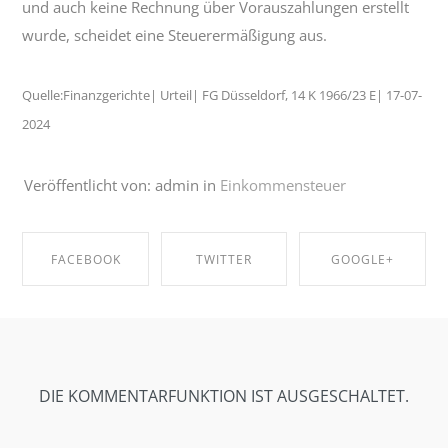
und auch keine Rechnung über Vorauszahlungen erstellt
wurde, scheidet eine Steuerermäßigung aus.
Quelle:Finanzgerichte| Urteil| FG Düsseldorf, 14 K 1966/23 E| 17-07-
2024
Veröffentlicht von: admin in
Einkommensteuer
FACEBOOK
TWITTER
GOOGLE+
SHARE ON
SHARE ON
SHARE ON
FACEBOOK
TWITTER
GOOGLE+
DIE KOMMENTARFUNKTION IST AUSGESCHALTET.