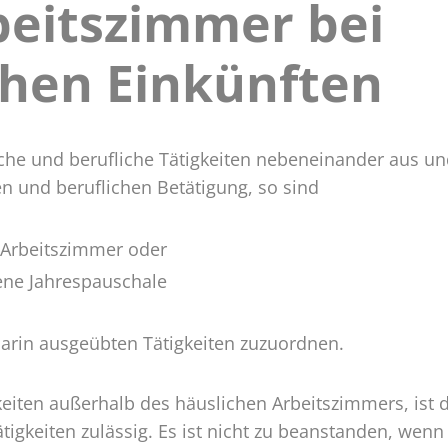
beitszimmer bei
ches
szimmer
chen Einkünften
chiedlichen
ften
liche und berufliche Tätigkeiten nebeneinander aus u
en und beruflichen Betätigung, so sind
 Arbeitszimmer oder
ene Jahrespauschale
rin ausgeübten Tätigkeiten zuzuordnen.
igkeiten außerhalb des häuslichen Arbeitszimmers, is
igkeiten zulässig. Es ist nicht zu beanstanden, wenn 