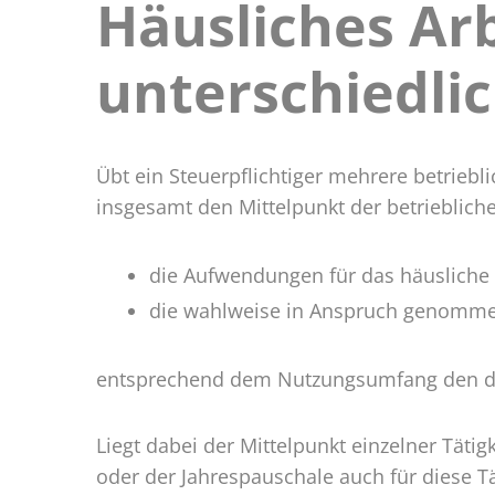
Häusliches Ar
Häusli
Arbeit
bei
unterschiedli
unters
Einkün
Übt ein Steuerpflichtiger mehrere betrieb
insgesamt den Mittelpunkt der betrieblich
die Aufwendungen für das häusliche
die wahlweise in Anspruch genomm
entsprechend dem Nutzungsumfang den da
Liegt dabei der Mittelpunkt einzelner Tät
oder der Jahrespauschale auch für diese Tät