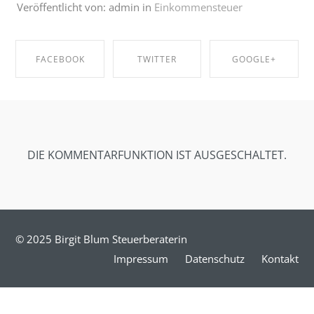
Veröffentlicht von: admin in
Einkommensteuer
FACEBOOK
TWITTER
GOOGLE+
SHARE ON
SHARE ON
SHARE ON
FACEBOOK
TWITTER
GOOGLE+
DIE KOMMENTARFUNKTION IST AUSGESCHALTET.
© 2025 Birgit Blum Steuerberaterin
Impressum
Datenschutz
Kontakt