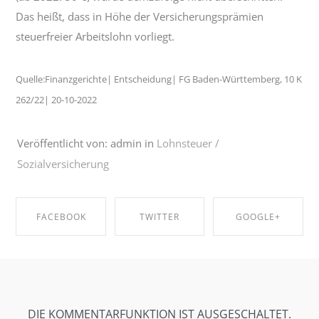
Das heißt, dass in Höhe der Versicherungsprämien
steuerfreier Arbeitslohn vorliegt.
Quelle:Finanzgerichte| Entscheidung| FG Baden-Württemberg, 10 K
262/22| 20-10-2022
Veröffentlicht von: admin in
Lohnsteuer /
Sozialversicherung
FACEBOOK
TWITTER
GOOGLE+
SHARE ON
SHARE ON
SHARE ON
FACEBOOK
TWITTER
GOOGLE+
DIE KOMMENTARFUNKTION IST AUSGESCHALTET.