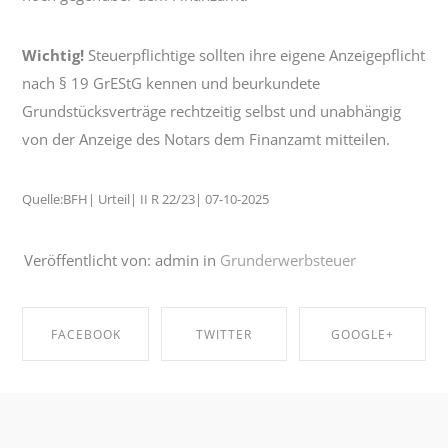
Wichtig!
Steuerpflichtige sollten ihre eigene Anzeigepflicht
nach § 19 GrEStG kennen und beurkundete
Grundstücksverträge rechtzeitig selbst und unabhängig
von der Anzeige des Notars dem Finanzamt mitteilen.
Quelle:BFH| Urteil| II R 22/23| 07-10-2025
Veröffentlicht von: admin in
Grunderwerbsteuer
FACEBOOK
TWITTER
GOOGLE+
SHARE ON
SHARE ON
SHARE ON
FACEBOOK
TWITTER
GOOGLE+