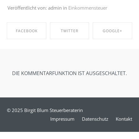
Veröffentlicht von: admin in
Einkommensteuer
FACEBOOK
TWITTER
GOOGLE+
SHARE ON
SHARE ON
SHARE ON
FACEBOOK
TWITTER
GOOGLE+
DIE KOMMENTARFUNKTION IST AUSGESCHALTET.
© 2025 Birgit Blum Steuerberaterin
Impressum
Datenschutz
Kontakt