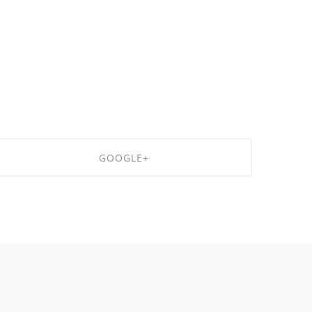
GOOGLE+
SHARE ON GOOGLE+