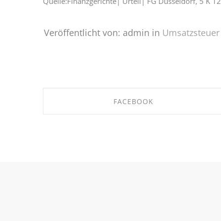
Quelle:Finanzgerichte| Urteil| FG Düsseldorf, 5 K 
Veröffentlicht von: admin in
Umsatzsteuer
FACEBOOK
SHARE ON FACEBOOK