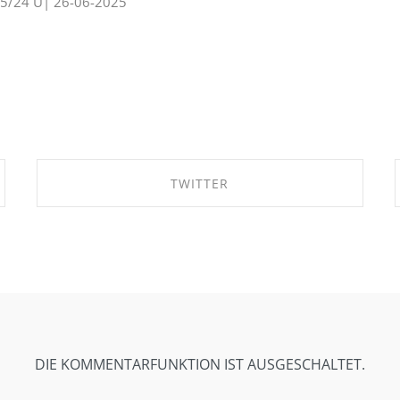
125/24 U| 26-06-2025
TWITTER
SHARE ON TWITTER
DIE KOMMENTARFUNKTION IST AUSGESCHALTET.