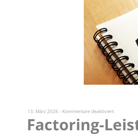
für
13. März 2026
-
Kommentare deaktiviert
Factoring-Lei
Factoring-
Leistungen
und