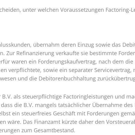
bzug
scheiden, unter welchen Voraussetzungen Factoring-L
hlusskunden, übernahm deren Einzug sowie das Debito
en. Zur Refinanzierung verkaufte sie bestimmte Forde
ierfür waren ein Forderungskaufvertrag, nach dem die
erpflichtete, sowie ein separater Servicevertrag, m
nwesen und die Debitorenbuchhaltung zurückübertrug
 B.V. als steuerpflichtige Factoringleistungen und m
 dass die B.V. mangels tatsächlicher Übernahme des 
elbst ein steuerfreies Geschäft mit Forderungen gemä
sen wäre. Das Finanzamt kürzte daher den Vorsteuera
rderungen zum Gesamtbestand.