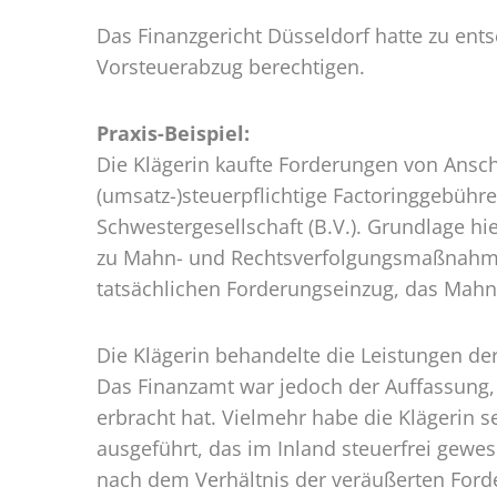
Vorsteuera
Das Finanzgericht Düsseldorf hatte zu ent
Vorsteuerabzug berechtigen.
Praxis-Beispiel:
Die Klägerin kaufte Forderungen von Ansc
(umsatz-)steuerpflichtige Factoringgebühr
Schwestergesellschaft (B.V.). Grundlage h
zu Mahn- und Rechtsverfolgungsmaßnahmen v
tatsächlichen Forderungseinzug, das Mah
Die Klägerin behandelte die Leistungen der
Das Finanzamt war jedoch der Auffassung,
erbracht hat. Vielmehr habe die Klägerin s
ausgeführt, das im Inland steuerfrei gewe
nach dem Verhältnis der veräußerten Fo