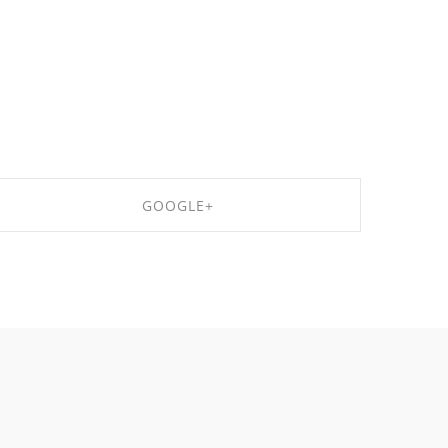
GOOGLE+
SHARE ON GOOGLE+