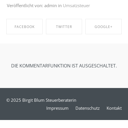
Veröffentlicht von: admin in
Umsatzsteuer
FACEBOOK
TWITTER
GOOGLE+
SHARE ON
SHARE ON
SHARE ON
FACEBOOK
TWITTER
GOOGLE+
DIE KOMMENTARFUNKTION IST AUSGESCHALTET.
© 2025 Birgit Blum Steuerberaterin
Impressum
Datenschutz
Kontakt