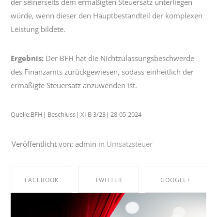
der seinerseits dem ermäßigten Steuersatz unterliegen
würde, wenn dieser den Hauptbestandteil der komplexen
Leistung bildete.
Ergebnis:
Der BFH hat die Nichtzulassungsbeschwerde
des Finanzamts zurückgewiesen, sodass einheitlich der
ermäßigte Steuersatz anzuwenden ist.
Quelle:BFH| Beschluss| XI B 3/23| 28-05-2024
Veröffentlicht von: admin in
Umsatzsteuer
FACEBOOK
TWITTER
GOOGLE+
SHARE ON
SHARE ON
SHARE ON