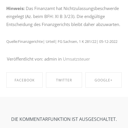
Hinweis:
Das Finanzamt hat Nichtzulassungsbeschwerde
eingelegt (Az. beim BFH: XI B 3/23). Die endgültige
Entscheidung des Finanzgerichts bleibt daher abzuwarten.
Quelle:Finanzgerichte| Urteil| FG Sachsen, 1 K 281/22| 05-12-2022
Veröffentlicht von: admin in
Umsatzsteuer
FACEBOOK
TWITTER
GOOGLE+
SHARE ON
SHARE ON
SHARE ON
FACEBOOK
TWITTER
GOOGLE+
DIE KOMMENTARFUNKTION IST AUSGESCHALTET.