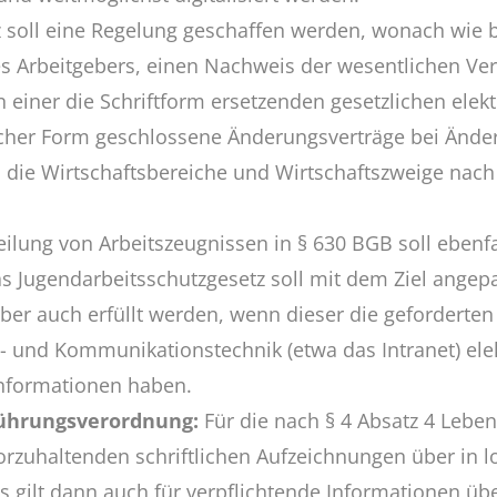
oll eine Regelung geschaffen werden, wonach wie ber
es Arbeitgebers, einen Nachweis der wesentlichen Vert
n einer die Schriftform ersetzenden gesetzlichen el
ischer Form geschlossene Änderungsverträge bei Änd
ie Wirtschaftsbereiche und Wirtschaftszweige nach 
eilung von Arbeitszeugnissen in § 630 BGB soll ebenf
s Jugendarbeitsschutzgesetz soll mit dem Ziel angepa
er auch erfüllt werden, wenn dieser die geforderten
- und Kommunikationstechnik (etwa das Intranet) elekt
Informationen haben.
ührungsverordnung:
Für die nach § 4 Absatz 4 Leben
zuhaltenden schriftlichen Aufzeichnungen über in lo
s gilt dann auch für verpflichtende Informationen üb