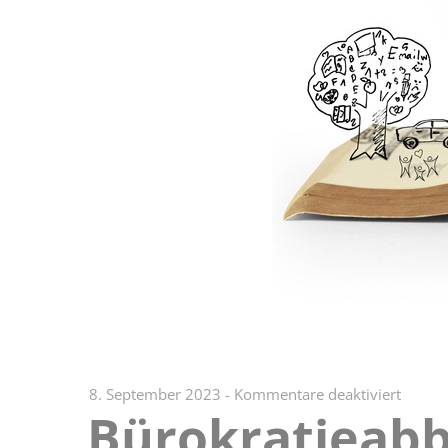
für
8. September 2023
-
Kommentare deaktiviert
Bürokratieab
Bürokr
Geplan