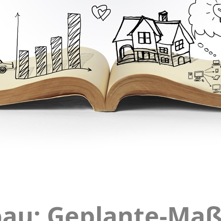
bau: Geplante-M
atieabbau:
te-