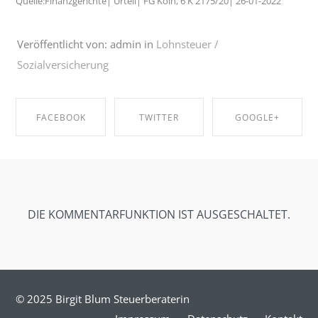
Quelle:Finanzgerichte| Urteil| FG Köln, 6 K 2175/20| 26-01-2022
Veröffentlicht von: admin in
Lohnsteuer /
Sozialversicherung
FACEBOOK
TWITTER
GOOGLE+
SHARE ON
SHARE ON
SHARE ON
FACEBOOK
TWITTER
GOOGLE+
DIE KOMMENTARFUNKTION IST AUSGESCHALTET.
© 2025 Birgit Blum Steuerberaterin