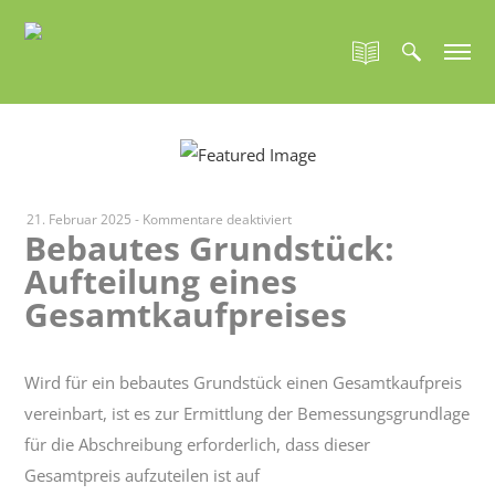
für
21. Februar 2025
-
Kommentare deaktiviert
Bebautes Grundstück:
Bebautes
Aufteilung eines
Grundstück:
Aufteilung
Gesamtkaufpreises
eines
Gesamtkaufpreises
Wird für ein bebautes Grundstück einen Gesamtkaufpreis
vereinbart, ist es zur Ermittlung der Bemessungsgrundlage
für die Abschreibung erforderlich, dass dieser
Gesamtpreis aufzuteilen ist auf