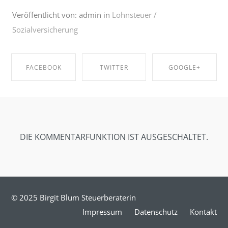
Veröffentlicht von: admin in
Lohnsteuer /
Sozialversicherung
FACEBOOK
TWITTER
GOOGLE+
SHARE ON
SHARE ON
SHARE ON
FACEBOOK
TWITTER
GOOGLE+
DIE KOMMENTARFUNKTION IST AUSGESCHALTET.
© 2025 Birgit Blum Steuerberaterin
Impressum
Datenschutz
Kontakt