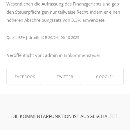
Wesentlichen die Auffassung des Finanzgerichts und gab
den Steuerpflichtigen nur teilweise Recht, indem er einen
höheren Abschreibungssatz von 3,3% anwendete.
Quelle:BFH| Urteil| IX R 26/24| 06-10-2025
Veröffentlicht von: admin in
Einkommensteuer
FACEBOOK
TWITTER
GOOGLE+
SHARE ON
SHARE ON
SHARE ON
FACEBOOK
TWITTER
GOOGLE+
DIE KOMMENTARFUNKTION IST AUSGESCHALTET.