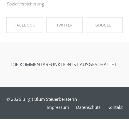
Sozialversicherung
FACEBOOK
TWITTER
GOOGLE+
SHARE ON
SHARE ON
SHARE ON
FACEBOOK
TWITTER
GOOGLE+
DIE KOMMENTARFUNKTION IST AUSGESCHALTET.
© 2025 Birgit Blum Steuerberaterin
Impressum
Datenschutz
Kontakt