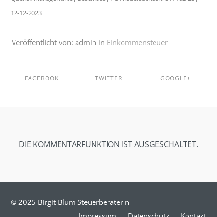
12-12-2023
Veröffentlicht von: admin in
Einkommensteuer
FACEBOOK
TWITTER
GOOGLE+
SHARE ON
SHARE ON
SHARE ON
FACEBOOK
TWITTER
GOOGLE+
DIE KOMMENTARFUNKTION IST AUSGESCHALTET.
© 2025 Birgit Blum Steuerberaterin
Impressum
Datenschutz
Kontakt