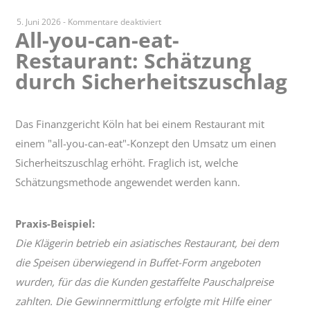
für
5. Juni 2026
-
Kommentare deaktiviert
All-you-can-eat-
All-
Restaurant: Schätzung
you-
can-
durch Sicherheitszuschlag
eat-
Restaurant:
Schätzung
Das Finanzgericht Köln hat bei einem Restaurant mit
durch
einem "all-you-can-eat"-Konzept den Umsatz um einen
Sicherheitszuschlag
Sicherheitszuschlag erhöht. Fraglich ist, welche
Schätzungsmethode angewendet werden kann.
Praxis-Beispiel:
Die Klägerin betrieb ein asiatisches Restaurant, bei dem
die Speisen überwiegend in Buffet-Form angeboten
wurden, für das die Kunden gestaffelte Pauschalpreise
zahlten. Die Gewinnermittlung erfolgte mit Hilfe einer