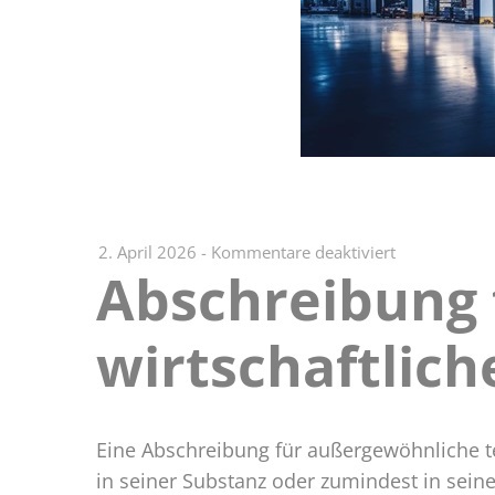
für
2. April 2026
-
Kommentare deaktiviert
Abschreibung 
Abschreibun
für
technische
wirtschaftlic
und
wirtschaftlic
Abnutzung
Eine Abschreibung für außergewöhnliche t
in seiner Substanz oder zumindest in seine