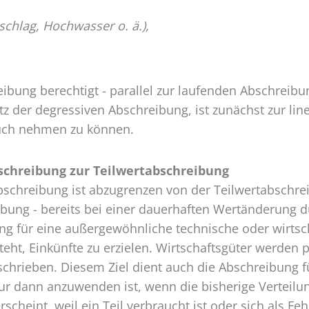
schlag, Hochwasser o. ä.),
eibung berechtigt - parallel zur laufenden Abschrei
tz der degressiven Abschreibung, ist zunächst zur l
uch nehmen zu können.
chreibung zur Teilwertabschreibung
chreibung ist abzugrenzen von der Teilwertabschreib
ung - bereits bei einer dauerhaften Wertänderung du
g für eine außergewöhnliche technische oder wirtsch
t, Einkünfte zu erzielen. Wirtschaftsgüter werden pl
hrieben. Diesem Ziel dient auch die Abschreibung f
 nur dann anzuwenden ist, wenn die bisherige Verteilu
rscheint, weil ein Teil verbraucht ist oder sich als F