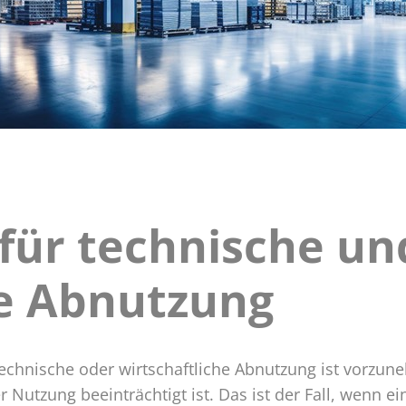
für technische un
g
he Abnutzung
he
echnische oder wirtschaftliche Abnutzung ist vorzu
r Nutzung beeinträchtigt ist. Das ist der Fall, wenn