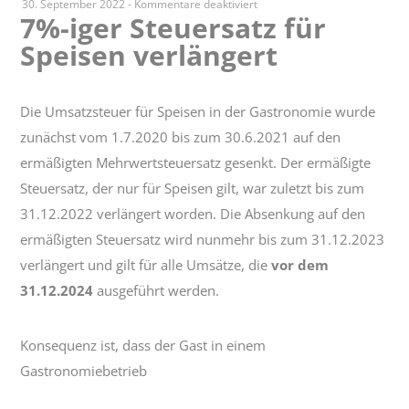
für
30. September 2022
-
Kommentare deaktiviert
7%-iger Steuersatz für
7%-
Speisen verlängert
iger
Steuersatz
für
Speisen
Die Umsatzsteuer für Speisen in der Gastronomie wurde
verlängert
zunächst vom 1.7.2020 bis zum 30.6.2021 auf den
ermäßigten Mehrwertsteuersatz gesenkt. Der ermäßigte
Steuersatz, der nur für Speisen gilt, war zuletzt bis zum
31.12.2022 verlängert worden. Die Absenkung auf den
ermäßigten Steuersatz wird nunmehr bis zum 31.12.2023
verlängert und gilt für alle Umsätze, die
vor dem
31.12.2024
ausgeführt werden.
Konsequenz ist, dass der Gast in einem
Gastronomiebetrieb